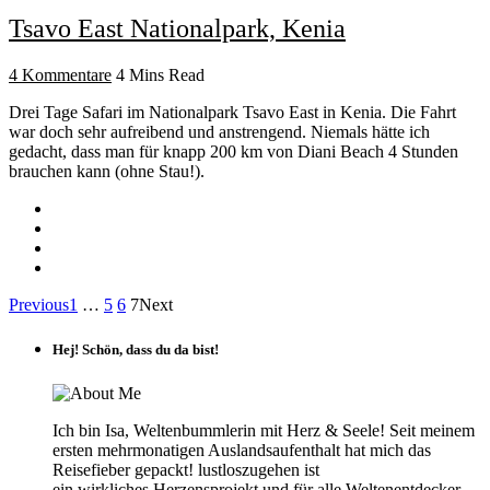
Tsavo East Nationalpark, Kenia
4 Kommentare
4 Mins Read
Drei Tage Safari im Nationalpark Tsavo East in Kenia. Die Fahrt
war doch sehr aufreibend und anstrengend. Niemals hätte ich
gedacht, dass man für knapp 200 km von Diani Beach 4 Stunden
brauchen kann (ohne Stau!).
Previous
1
…
5
6
7
Next
Hej! Schön, dass du da bist!
Ich bin Isa, Weltenbummlerin mit Herz & Seele! Seit meinem
ersten mehrmonatigen Auslandsaufenthalt hat mich das
Reisefieber gepackt! lustloszugehen ist
ein wirkliches Herzensprojekt und für alle Weltenentdecker