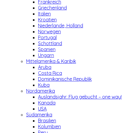
Frankreich
Griechenland
Italien
Kroatien
Niederlande, Holland
Norwegen
Portugal
Schottland
Spanien
Ungarn
Mittelamerika & Karibik
Aruba
Costa Rica
Dominikanische Republik
Kuba
Nordamerika
Auslandsjahr: Flug gebucht – one way!
Kanada
USA
Südamerika
Brasilien
Kolumbien
Peru