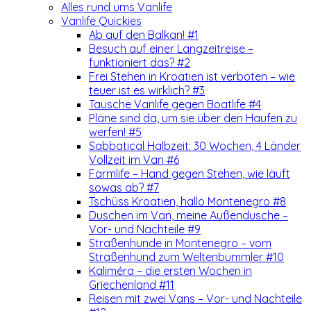
Alles rund ums Vanlife
Vanlife Quickies
Ab auf den Balkan! #1
Besuch auf einer Langzeitreise –
funktioniert das? #2
Frei Stehen in Kroatien ist verboten – wie
teuer ist es wirklich? #3
Tausche Vanlife gegen Boatlife #4
Pläne sind da, um sie über den Haufen zu
werfen! #5
Sabbatical Halbzeit: 30 Wochen, 4 Länder
Vollzeit im Van #6
Farmlife – Hand gegen Stehen, wie läuft
sowas ab? #7
Tschüss Kroatien, hallo Montenegro #8
Duschen im Van, meine Außendusche –
Vor- und Nachteile #9
Straßenhunde in Montenegro – vom
Straßenhund zum Weltenbummler #10
Kaliméra – die ersten Wochen in
Griechenland #11
Reisen mit zwei Vans – Vor- und Nachteile