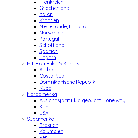
Frankreich
Griechenland
Italien
Kroatien
Niederlande, Holland
Norwegen
Portugal
Schottland
Spanien
Ungarn
Mittelamerika & Karibik
Aruba
Costa Rica
Dominikanische Republik
Kuba
Nordamerika
Auslandsjahr: Flug gebucht – one way!
Kanada
USA
Südamerika
Brasilien
Kolumbien
Peru