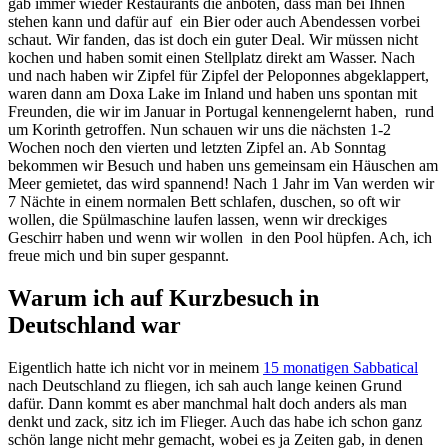
gab immer wieder Restaurants die anboten, dass man bei Ihnen
stehen kann und dafür auf ein Bier oder auch Abendessen vorbei
schaut. Wir fanden, das ist doch ein guter Deal. Wir müssen nicht
kochen und haben somit einen Stellplatz direkt am Wasser. Nach
und nach haben wir Zipfel für Zipfel der Peloponnes abgeklappert,
waren dann am Doxa Lake im Inland und haben uns spontan mit
Freunden, die wir im Januar in Portugal kennengelernt haben, rund
um Korinth getroffen. Nun schauen wir uns die nächsten 1-2
Wochen noch den vierten und letzten Zipfel an. Ab Sonntag
bekommen wir Besuch und haben uns gemeinsam ein Häuschen am
Meer gemietet, das wird spannend! Nach 1 Jahr im Van werden wir
7 Nächte in einem normalen Bett schlafen, duschen, so oft wir
wollen, die Spülmaschine laufen lassen, wenn wir dreckiges
Geschirr haben und wenn wir wollen in den Pool hüpfen. Ach, ich
freue mich und bin super gespannt.
Warum ich auf Kurzbesuch in
Deutschland war
Eigentlich hatte ich nicht vor in meinem
15 monatigen Sabbatical
nach Deutschland zu fliegen, ich sah auch lange keinen Grund
dafür. Dann kommt es aber manchmal halt doch anders als man
denkt und zack, sitz ich im Flieger. Auch das habe ich schon ganz
schön lange nicht mehr gemacht, wobei es ja Zeiten gab, in denen