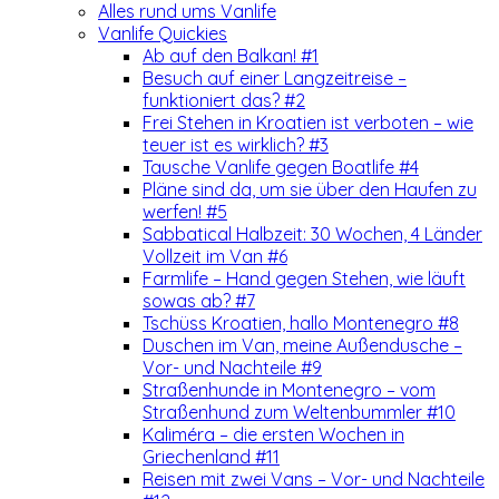
Alles rund ums Vanlife
Vanlife Quickies
Ab auf den Balkan! #1
Besuch auf einer Langzeitreise –
funktioniert das? #2
Frei Stehen in Kroatien ist verboten – wie
teuer ist es wirklich? #3
Tausche Vanlife gegen Boatlife #4
Pläne sind da, um sie über den Haufen zu
werfen! #5
Sabbatical Halbzeit: 30 Wochen, 4 Länder
Vollzeit im Van #6
Farmlife – Hand gegen Stehen, wie läuft
sowas ab? #7
Tschüss Kroatien, hallo Montenegro #8
Duschen im Van, meine Außendusche –
Vor- und Nachteile #9
Straßenhunde in Montenegro – vom
Straßenhund zum Weltenbummler #10
Kaliméra – die ersten Wochen in
Griechenland #11
Reisen mit zwei Vans – Vor- und Nachteile