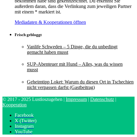
bekommen habe sind gekennzeichnet. Du erkennst Sie
außerdem daran, dass die Verlinkung zum jeweiligen Partner
mit einem * markiert ist.
Mediadaten & Kooperationen öffnen
Frisch gebloggt
Vanlife Schweden – 5 Dinge, die du unbedingt
gemacht haben musst
SUP-Abenteuer mit Hund – Alles, was du wissen
musst
Geheimtipp Loket: Warum du diesen Ort in Tschechien
nicht verpassen darfst (Gastbeitrag)
© 2017 - 2025 Lustloszugehen |
Impressum
|
Datenschutz
|
Kooperation
Facebook
X (Twitter)
Instagram
YouTube