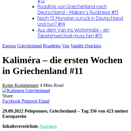
#12
Roadtrip von Griechenland nach
Deutschland – Makani´s Rückreise #13
Nach 15 Monaten zurück in Deutschland
und nun? #14
Aus dem Van ins Wohnmobil – ein
Tapetenwechsel muss her! #15
Europa
Griechenland
Roadtrips
Van
Vanlife Quickies
Kaliméra – die ersten Wochen
in Griechenland #11
Keine Kommentare
4 Mins Read
Share
Facebook
Pinterest
Email
29.09.2022 Peloponnes, Griechenland – Tag 356 von 423 meiner
Europareise
Inhaltsverzeichnis
Anzeigen