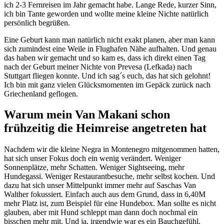
ich 2-3 Fernreisen im Jahr gemacht habe. Lange Rede, kurzer Sinn,
ich bin Tante geworden und wollte meine kleine Nichte natürlich
persönlich begrüßen.
Eine Geburt kann man natürlich nicht exakt planen, aber man kann
sich zumindest eine Weile in Flughafen Nähe aufhalten. Und genau
das haben wir gemacht und so kam es, dass ich direkt einen Tag
nach der Geburt meiner Nichte von Prevesa (Lefkada) nach
Stuttgart fliegen konnte. Und ich sag´s euch, das hat sich gelohnt!
Ich bin mit ganz vielen Glücksmomenten im Gepäck zurück nach
Griechenland geflogen.
Warum mein Van Makani schon
frühzeitig die Heimreise angetreten hat
Nachdem wir die kleine Negra in Montenegro mitgenommen hatten,
hat sich unser Fokus doch ein wenig verändert. Weniger
Sonnenplätze, mehr Schatten. Weniger Sightseeing, mehr
Hundegassi. Weniger Restaurantbesuche, mehr selbst kochen. Und
dazu hat sich unser Mittelpunkt immer mehr auf Saschas Van
Walther fokussiert. Einfach auch aus dem Grund, dass in 6,40M
mehr Platz ist, zum Beispiel für eine Hundebox. Man sollte es nicht
glauben, aber mit Hund schleppt man dann doch nochmal ein
bisschen mehr mit. Und ja, irgendwie war es ein Bauchgefühl,