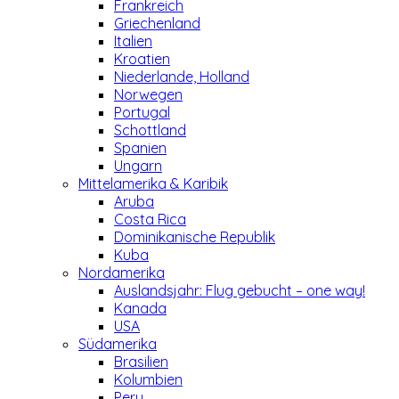
Frankreich
Griechenland
Italien
Kroatien
Niederlande, Holland
Norwegen
Portugal
Schottland
Spanien
Ungarn
Mittelamerika & Karibik
Aruba
Costa Rica
Dominikanische Republik
Kuba
Nordamerika
Auslandsjahr: Flug gebucht – one way!
Kanada
USA
Südamerika
Brasilien
Kolumbien
Peru