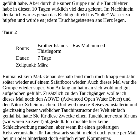
gefühlt habe. Aber durch die super Gruppe und die Tauchlehrer
habe in diesen 10 Tagen wirklich viel dazu gelernt. Im Nachhinein
denke ich war es genau das Richtige direkt ins “kalte” Wasser zu
hüpfen und würde es jedem Tauchbegeisterten ans Herz legen.
Tour 2
Brother Islands – Ras Mohammed –
Route:
Thistlegorm
Dauer:
7 Tage
Zeitpunkt:
März
Einmal ist kein Mal. Genau deshalb fand mich mich knapp ein Jahr
soäter wieder auf einem Safariboot wieder. Auch dieses Mal war die
Gruppe wieder super. Von Anfang an hat man sich wohl und gut
aufgehoben gefühlt. Zusätzlich zu den Tauchgängen wollte ich
dieses Mal noch den AOWD (Advanced Open Water Diver) und
den Nitrox Schein machen. Und weil unsere Reiseveranstalterin und
gleichzeitig bester weiblicher Tauchinstructor der Welt einfach
genial ist, hatte Sie für diese Zwecke einen Tauchlehrer extra für uns
(wir waren zu zweit) abgestellt. Ich möchte hier keine
Schleichwerbung machen, aber wenn ihr einen großartigen
Reiseveranstalter für Tauchsafaris sucht, meldet euch gerne per Mail
bei mir oder hinterlasst doch einfach einen Kommentar.