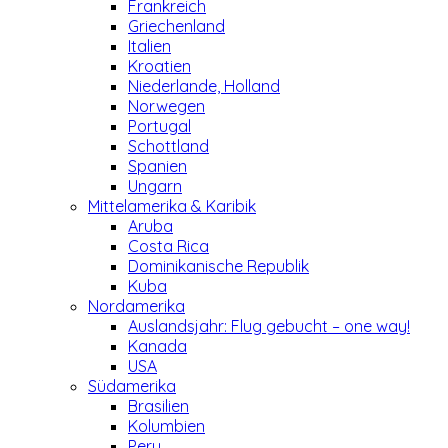
Frankreich
Griechenland
Italien
Kroatien
Niederlande, Holland
Norwegen
Portugal
Schottland
Spanien
Ungarn
Mittelamerika & Karibik
Aruba
Costa Rica
Dominikanische Republik
Kuba
Nordamerika
Auslandsjahr: Flug gebucht – one way!
Kanada
USA
Südamerika
Brasilien
Kolumbien
Peru