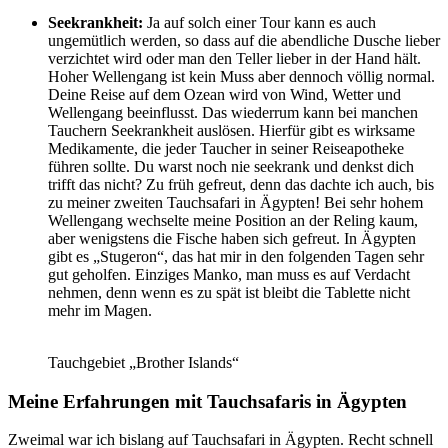
Seekrankheit:
Ja auf solch einer Tour kann es auch
ungemütlich werden, so dass auf die abendliche Dusche lieber
verzichtet wird oder man den Teller lieber in der Hand hält.
Hoher Wellengang ist kein Muss aber dennoch völlig normal.
Deine Reise auf dem Ozean wird von Wind, Wetter und
Wellengang beeinflusst. Das wiederrum kann bei manchen
Tauchern Seekrankheit auslösen. Hierfür gibt es wirksame
Medikamente, die jeder Taucher in seiner Reiseapotheke
führen sollte. Du warst noch nie seekrank und denkst dich
trifft das nicht? Zu früh gefreut, denn das dachte ich auch, bis
zu meiner zweiten Tauchsafari in Ägypten! Bei sehr hohem
Wellengang wechselte meine Position an der Reling kaum,
aber wenigstens die Fische haben sich gefreut. In Ägypten
gibt es „Stugeron“, das hat mir in den folgenden Tagen sehr
gut geholfen. Einziges Manko, man muss es auf Verdacht
nehmen, denn wenn es zu spät ist bleibt die Tablette nicht
mehr im Magen.
Tauchgebiet „Brother Islands“
Meine Erfahrungen mit Tauchsafaris in Ägypten
Zweimal war ich bislang auf Tauchsafari in Ägypten. Recht schnell