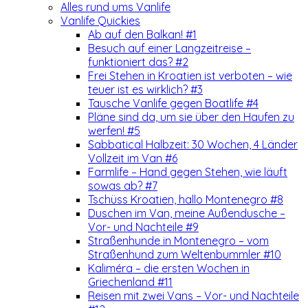
Alles rund ums Vanlife
Vanlife Quickies
Ab auf den Balkan! #1
Besuch auf einer Langzeitreise –
funktioniert das? #2
Frei Stehen in Kroatien ist verboten – wie
teuer ist es wirklich? #3
Tausche Vanlife gegen Boatlife #4
Pläne sind da, um sie über den Haufen zu
werfen! #5
Sabbatical Halbzeit: 30 Wochen, 4 Länder
Vollzeit im Van #6
Farmlife – Hand gegen Stehen, wie läuft
sowas ab? #7
Tschüss Kroatien, hallo Montenegro #8
Duschen im Van, meine Außendusche –
Vor- und Nachteile #9
Straßenhunde in Montenegro – vom
Straßenhund zum Weltenbummler #10
Kaliméra – die ersten Wochen in
Griechenland #11
Reisen mit zwei Vans – Vor- und Nachteile