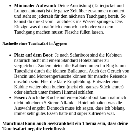
Minimaler Aufwand:
Deine Ausrüstung (Tarierjacket und
Lungenautomat) ist die ganze Zeit über zusammen montiert
und steht so jederzeit für den nächsten Tauchgang bereit. So
kannst du direkt vom Tauchdeck ins Wasser springen. Das
Einzige was du natürlich dennoch nach oder vor dem
Tauchgang machen musst: Flasche füllen lassen.
Nachteile einer Tauchsafari in Ägypten
Platz auf dem Boot:
Je nach Safariboot sind die Kabinen
natürlich nicht mit einem Standard Hotelzimmer zu
vergleichen. Zudem bieten die Kabinen unten im Bug kaum
Tageslicht durch die kleinen Bullaugen. Auch der Geruch von
Benzin und Motorengeräusche können für manche Reisende
unschön sein. Hier die klare Empfehlung: Entweder eine
Kabine weiter oben buchen (meist ein ganzes Stück teurer)
oder einfach unter freiem Himmel schlafen.
Essen:
Auch die Küche auf einem Safariboot kann natürlich
nicht mit einem 5 Sterne All-inkl. Hotel mithalten was die
Auswahl angeht. Dennoch muss ich sagen, dass ich bislang
immer sehr gutes Essen hatte und super zufrieden war.
Manchmal kann auch Seekrankheit ein Thema sein, dass deine
Tauchsafari negativ beeinflusst: