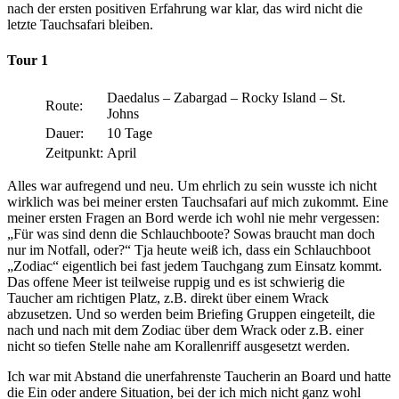
nach der ersten positiven Erfahrung war klar, das wird nicht die
letzte Tauchsafari bleiben.
Tour 1
Daedalus – Zabargad – Rocky Island – St.
Route:
Johns
Dauer:
10 Tage
Zeitpunkt:
April
Alles war aufregend und neu. Um ehrlich zu sein wusste ich nicht
wirklich was bei meiner ersten Tauchsafari auf mich zukommt. Eine
meiner ersten Fragen an Bord werde ich wohl nie mehr vergessen:
„Für was sind denn die Schlauchboote? Sowas braucht man doch
nur im Notfall, oder?“ Tja heute weiß ich, dass ein Schlauchboot
„Zodiac“ eigentlich bei fast jedem Tauchgang zum Einsatz kommt.
Das offene Meer ist teilweise ruppig und es ist schwierig die
Taucher am richtigen Platz, z.B. direkt über einem Wrack
abzusetzen. Und so werden beim Briefing Gruppen eingeteilt, die
nach und nach mit dem Zodiac über dem Wrack oder z.B. einer
nicht so tiefen Stelle nahe am Korallenriff ausgesetzt werden.
Ich war mit Abstand die unerfahrenste Taucherin an Board und hatte
die Ein oder andere Situation, bei der ich mich nicht ganz wohl