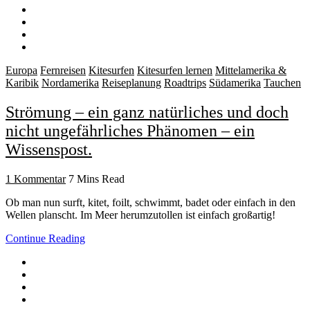
Europa
Fernreisen
Kitesurfen
Kitesurfen lernen
Mittelamerika &
Karibik
Nordamerika
Reiseplanung
Roadtrips
Südamerika
Tauchen
Strömung – ein ganz natürliches und doch
nicht ungefährliches Phänomen – ein
Wissenspost.
1 Kommentar
7 Mins Read
Ob man nun surft, kitet, foilt, schwimmt, badet oder einfach in den
Wellen planscht. Im Meer herumzutollen ist einfach großartig!
Continue Reading