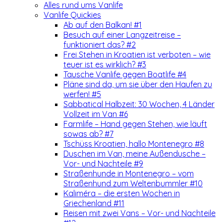
Alles rund ums Vanlife
Vanlife Quickies
Ab auf den Balkan! #1
Besuch auf einer Langzeitreise –
funktioniert das? #2
Frei Stehen in Kroatien ist verboten – wie
teuer ist es wirklich? #3
Tausche Vanlife gegen Boatlife #4
Pläne sind da, um sie über den Haufen zu
werfen! #5
Sabbatical Halbzeit: 30 Wochen, 4 Länder
Vollzeit im Van #6
Farmlife – Hand gegen Stehen, wie läuft
sowas ab? #7
Tschüss Kroatien, hallo Montenegro #8
Duschen im Van, meine Außendusche –
Vor- und Nachteile #9
Straßenhunde in Montenegro – vom
Straßenhund zum Weltenbummler #10
Kaliméra – die ersten Wochen in
Griechenland #11
Reisen mit zwei Vans – Vor- und Nachteile