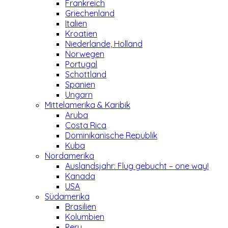
Frankreich
Griechenland
Italien
Kroatien
Niederlande, Holland
Norwegen
Portugal
Schottland
Spanien
Ungarn
Mittelamerika & Karibik
Aruba
Costa Rica
Dominikanische Republik
Kuba
Nordamerika
Auslandsjahr: Flug gebucht – one way!
Kanada
USA
Südamerika
Brasilien
Kolumbien
Peru