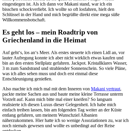
eingestiegen ist. Als ich dann vor Makani stand, war ich ein
bisschen schockverliebt. Ich wollte so oft losfahren, hielt den
Schlüssel in der Hand und mich begrüßte direkt eine mega süße
Willkommensbotschaft.
Es geht los – mein Roadtrip von
Griechenland in die Heimat
Auf geht‘s, los an‘s Meer. Als erstes steuerte ich einen Lidl an, vor
lauter Aufregung konnte ich aber nicht wirklich etwas kaufen und
bin an den ersten Stellplatz gefahren. Jackpot. Kristallklares Wasser,
3 m zum Sandstrand und strahlender Sonnenschein. So viele Pläne,
was ich alles sehen muss und doch erst einmal diese
Entschleunigung genießen.
Also machte ich mich mal mit dem Inneren von
Makani vertraut
,
packte meine Sachen aus und baute meine kleine Terrasse unterm
Vorzelt auf. Kann mich bitte mal einer kneifen? So langsam
realisierte ich diesen Luxus dieser Gelegenheit. Ich habe mich
einfach treiben lassen, bin am folgenden Tag weiter an der Küste
entlang gefahren, um meinem Wunschziel Albanien
näherzukommen. Hier hatte ich so wenige Assoziationen zu, war ich
noch niemals gewesen und wollte es unbedingt auf der Reise
entdecken.