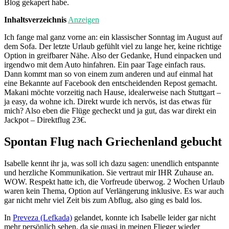
Blog gekapert habe.
Inhaltsverzeichnis
Anzeigen
Ich fange mal ganz vorne an: ein klassischer Sonntag im August auf
dem Sofa. Der letzte Urlaub gefühlt viel zu lange her, keine richtige
Option in greifbarer Nähe. Also der Gedanke, Hund einpacken und
irgendwo mit dem Auto hinfahren. Ein paar Tage einfach raus.
Dann kommt man so von einem zum anderen und auf einmal hat
eine Bekannte auf Facebook den entscheidenden Repost gemacht.
Makani möchte vorzeitig nach Hause, idealerweise nach Stuttgart –
ja easy, da wohne ich. Direkt wurde ich nervös, ist das etwas für
mich? Also eben die Flüge gecheckt und ja gut, das war direkt ein
Jackpot – Direktflug 23€.
Spontan Flug nach Griechenland gebucht
Isabelle kennt ihr ja, was soll ich dazu sagen: unendlich entspannte
und herzliche Kommunikation. Sie vertraut mir IHR Zuhause an.
WOW. Respekt hatte ich, die Vorfreude überwog. 2 Wochen Urlaub
waren kein Thema, Option auf Verlängerung inklusive. Es war auch
gar nicht mehr viel Zeit bis zum Abflug, also ging es bald los.
In
Preveza (Lefkada)
gelandet, konnte ich Isabelle leider gar nicht
mehr persönlich sehen, da sie quasi in meinen Flieger wieder