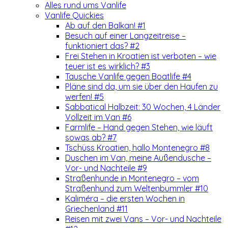
Alles rund ums Vanlife
Vanlife Quickies
Ab auf den Balkan! #1
Besuch auf einer Langzeitreise –
funktioniert das? #2
Frei Stehen in Kroatien ist verboten – wie
teuer ist es wirklich? #3
Tausche Vanlife gegen Boatlife #4
Pläne sind da, um sie über den Haufen zu
werfen! #5
Sabbatical Halbzeit: 30 Wochen, 4 Länder
Vollzeit im Van #6
Farmlife – Hand gegen Stehen, wie läuft
sowas ab? #7
Tschüss Kroatien, hallo Montenegro #8
Duschen im Van, meine Außendusche –
Vor- und Nachteile #9
Straßenhunde in Montenegro – vom
Straßenhund zum Weltenbummler #10
Kaliméra – die ersten Wochen in
Griechenland #11
Reisen mit zwei Vans – Vor- und Nachteile