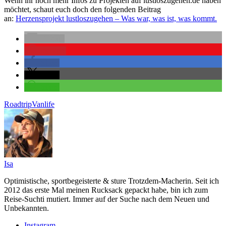
Wenn ihr noch mehr Infos zu Projekten auf lustloszugehen.de haben
möchtet, schaut euch doch den folgenden Beitrag
an:
Herzensprojekt lustloszugehen – Was war, was ist, was kommt.
E-Mail
merken
teilen
teilen
teilen
Roadtrip
Vanlife
Isa
Optimistische, sportbegeisterte & sture Trotzdem-Macherin. Seit ich
2012 das erste Mal meinen Rucksack gepackt habe, bin ich zum
Reise-Suchti mutiert. Immer auf der Suche nach dem Neuen und
Unbekannten.
Instagram