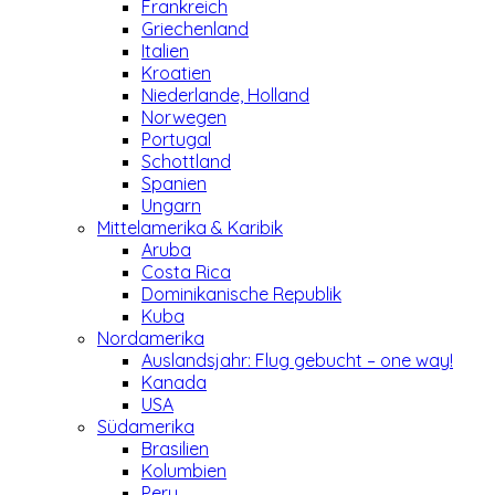
Frankreich
Griechenland
Italien
Kroatien
Niederlande, Holland
Norwegen
Portugal
Schottland
Spanien
Ungarn
Mittelamerika & Karibik
Aruba
Costa Rica
Dominikanische Republik
Kuba
Nordamerika
Auslandsjahr: Flug gebucht – one way!
Kanada
USA
Südamerika
Brasilien
Kolumbien
Peru