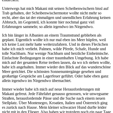
Unterwegs hat mich Makani mit seinen Scheibenwischern bissl auf
Trab gehalten, der Scheibenwischermotor wollte nicht mehr so
recht, aber das tat der einmaligen und unendlichen Erfahrung keinen
Abbruch, im Gegenteil, ich konnte hier nochmal ganz viel
Erfahrungen sammeln; so allein irgendwo im Nirgendwo.
Ich bin länger in Albanien an einem Traumstrand geblieben als
geplant. Eigentlich wollte ich nur mal eben ins Meer hüpfen, weil
ich keine Lust mehr hatte weiterzufahren. Und in dieses Fleckchen
habe ich mich verliebt. Palmen, wilde Pferde, Schafe, Hunde und
tolle Nachbarn. Nur wenige Nachbarn und herzliche Einheimische.
Einfachste Bedingungen in einer traumhaften Umgebung. Ich habe
mich auf der gesamten Reise treiben lassen, da wo ich stehen wollte,
habe ich angehalten. Immer wieder den Blick auf das wunderschöne
Meer gerichtet. Die schönsten Sonnenuntergänge gesehen und
großartige Gespräche am Lagerfeuer geführt. Oder habe eben ganz
allein irgendwo im Nirgendwo übernachtet.
Immer wieder habe ich mich auf neue Herausforderungen mit
Makani gefreut. Jede Fährfahrt genauso genossen, wie unwegsame
Straßen, herausfordernde Pässe und die Suche nach einem neuen
Stellplatz. Über Montenegro, Kroatien, Italien und Österreich ging
es zurück nach Hause. Mein kleiner schwarzer Hund durfte leider
nicht mit in den Flieger. Also haben wir trotzdem noch ein paar Tage