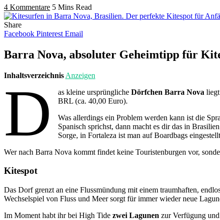
4 Kommentare
5 Mins Read
Share
Facebook
Pinterest
Email
Barra Nova, absoluter Geheimtipp für Kit
Inhaltsverzeichnis
Anzeigen
D
as kleine ursprüngliche
Dörfchen Barra Nova
lieg
BRL (ca. 40,00 Euro).
Was allerdings ein Problem werden kann ist die Spra
Spanisch sprichst, dann macht es dir das in Brasilie
Sorge, in Fortaleza ist man auf Boardbags eingestel
Wer nach Barra Nova kommt findet keine Touristenburgen vor, sonde
Kitespot
Das Dorf grenzt an eine Flussmündung mit einem traumhaften, endlose
Wechselspiel von Fluss und Meer sorgt für immer wieder neue Lagu
Im Moment habt ihr bei High Tide
zwei Lagunen
zur Verfügung und b