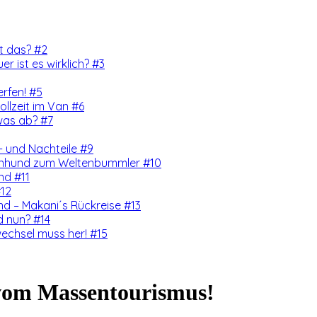
rt das? #2
er ist es wirklich? #3
erfen! #5
llzeit im Van #6
was ab? #7
 und Nachteile #9
enhund zum Weltenbummler #10
nd #11
#12
d – Makani´s Rückreise #13
d nun? #14
echsel muss her! #15
b vom Massentourismus!