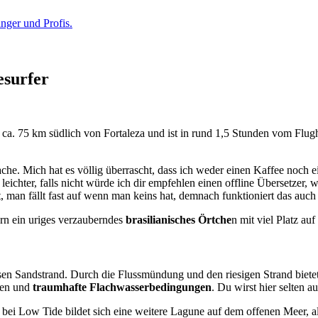
esurfer
t ca. 75 km südlich von Fortaleza und ist in rund 1,5 Stunden vom Flugh
che. Mich hat es völlig überrascht, dass ich weder einen Kaffee noch ei
n leichter, falls nicht würde ich dir empfehlen einen offline Übersetzer
lt, man fällt fast auf wenn man keins hat, demnach funktioniert das au
rn ein uriges verzauberndes
brasilianisches Örtche
n mit viel Platz au
n Sandstrand. Durch die Flussmündung und den riesigen Strand bietet 
nen und
traumhafte Flachwasserbedingungen
. Du wirst hier selten a
ei Low Tide bildet sich eine weitere Lagune auf dem offenen Meer, alle