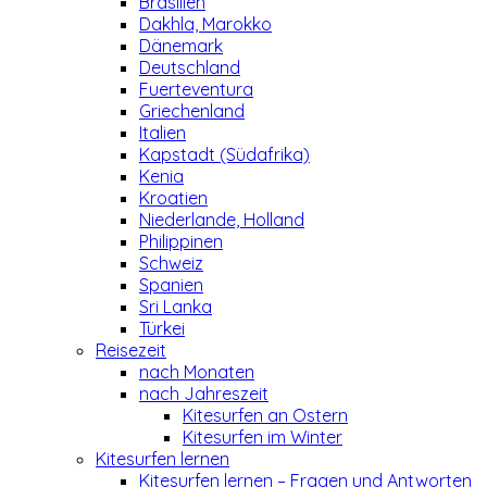
Brasilien
Dakhla, Marokko
Dänemark
Deutschland
Fuerteventura
Griechenland
Italien
Kapstadt (Südafrika)
Kenia
Kroatien
Niederlande, Holland
Philippinen
Schweiz
Spanien
Sri Lanka
Türkei
Reisezeit
nach Monaten
nach Jahreszeit
Kitesurfen an Ostern
Kitesurfen im Winter
Kitesurfen lernen
Kitesurfen lernen – Fragen und Antworten