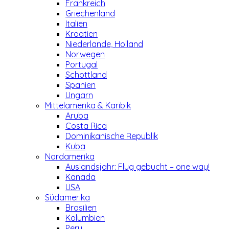
Frankreich
Griechenland
Italien
Kroatien
Niederlande, Holland
Norwegen
Portugal
Schottland
Spanien
Ungarn
Mittelamerika & Karibik
Aruba
Costa Rica
Dominikanische Republik
Kuba
Nordamerika
Auslandsjahr: Flug gebucht – one way!
Kanada
USA
Südamerika
Brasilien
Kolumbien
Peru