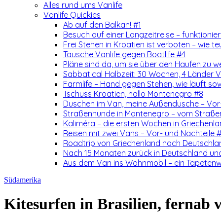
Alles rund ums Vanlife
Vanlife Quickies
Ab auf den Balkan! #1
Besuch auf einer Langzeitreise – funktionie
Frei Stehen in Kroatien ist verboten – wie teu
Tausche Vanlife gegen Boatlife #4
Pläne sind da, um sie über den Haufen zu w
Sabbatical Halbzeit: 30 Wochen, 4 Länder Vo
Farmlife – Hand gegen Stehen, wie läuft so
Tschüss Kroatien, hallo Montenegro #8
Duschen im Van, meine Außendusche – Vor-
Straßenhunde in Montenegro – vom Straß
Kaliméra – die ersten Wochen in Griechenla
Reisen mit zwei Vans – Vor- und Nachteile 
Roadtrip von Griechenland nach Deutschlan
Nach 15 Monaten zurück in Deutschland un
Aus dem Van ins Wohnmobil – ein Tapetenw
Südamerika
Kitesurfen in Brasilien, ferna