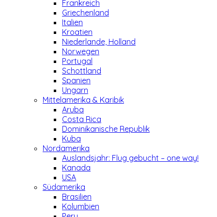
Frankreich
Griechenland
Italien
Kroatien
Niederlande, Holland
Norwegen
Portugal
Schottland
Spanien
Ungarn
Mittelamerika & Karibik
Aruba
Costa Rica
Dominikanische Republik
Kuba
Nordamerika
Auslandsjahr: Flug gebucht – one way!
Kanada
USA
Südamerika
Brasilien
Kolumbien
Peru