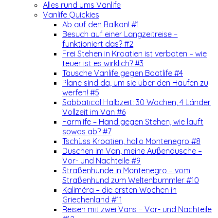
Alles rund ums Vanlife
Vanlife Quickies
Ab auf den Balkan! #1
Besuch auf einer Langzeitreise –
funktioniert das? #2
Frei Stehen in Kroatien ist verboten – wie
teuer ist es wirklich? #3
Tausche Vanlife gegen Boatlife #4
Pläne sind da, um sie über den Haufen zu
werfen! #5
Sabbatical Halbzeit: 30 Wochen, 4 Länder
Vollzeit im Van #6
Farmlife – Hand gegen Stehen, wie läuft
sowas ab? #7
Tschüss Kroatien, hallo Montenegro #8
Duschen im Van, meine Außendusche –
Vor- und Nachteile #9
Straßenhunde in Montenegro – vom
Straßenhund zum Weltenbummler #10
Kaliméra – die ersten Wochen in
Griechenland #11
Reisen mit zwei Vans – Vor- und Nachteile