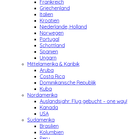
Frankreich
Griechenland
Italien
Kroatien
Niederlande, Holland
Norwegen
Portugal
Schottland
Spanien
Ungarn
Mittelamerika & Karibik
Aruba
Costa Rica
Dominikanische Republik
Kuba
Nordamerika
Auslandsjahr: Flug gebucht – one way!
Kanada
USA
Südamerika
Brasilien
Kolumbien
Peru