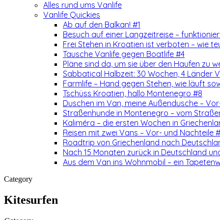
Alles rund ums Vanlife
Vanlife Quickies
Ab auf den Balkan! #1
Besuch auf einer Langzeitreise – funktionie
Frei Stehen in Kroatien ist verboten – wie teu
Tausche Vanlife gegen Boatlife #4
Pläne sind da, um sie über den Haufen zu w
Sabbatical Halbzeit: 30 Wochen, 4 Länder Vo
Farmlife – Hand gegen Stehen, wie läuft so
Tschüss Kroatien, hallo Montenegro #8
Duschen im Van, meine Außendusche – Vor-
Straßenhunde in Montenegro – vom Straß
Kaliméra – die ersten Wochen in Griechenla
Reisen mit zwei Vans – Vor- und Nachteile 
Roadtrip von Griechenland nach Deutschlan
Nach 15 Monaten zurück in Deutschland un
Aus dem Van ins Wohnmobil – ein Tapetenw
Category
Kitesurfen