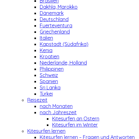
Brasilien
Dakhla, Marokko
Dänemark
Deutschland
Fuerteventura
Griechenland
Italien
Kapstadt (Südafrika)
Kenia
Kroatien
Niederlande, Holland
Philippinen
Schweiz
Spanien
Sri Lanka
Türkei
Reisezeit
nach Monaten
nach Jahreszeit
Kitesurfen an Ostern
Kitesurfen im Winter
Kitesurfen lernen
Kitesurfen lernen – Fragen und Antworten