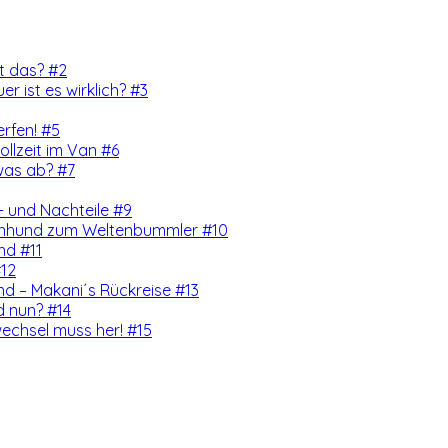
rt das? #2
er ist es wirklich? #3
erfen! #5
llzeit im Van #6
was ab? #7
 und Nachteile #9
enhund zum Weltenbummler #10
nd #11
#12
d – Makani´s Rückreise #13
d nun? #14
echsel muss her! #15