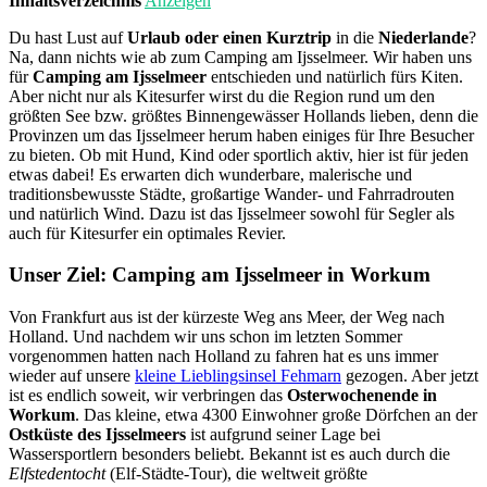
Inhaltsverzeichnis
Anzeigen
Du hast Lust auf
Urlaub oder einen Kurztrip
in die
Niederlande
?
Na, dann nichts wie ab zum Camping am Ijsselmeer. Wir haben uns
für
Camping am Ijsselmeer
entschieden und natürlich fürs Kiten.
Aber nicht nur als Kitesurfer wirst du die Region rund um den
größten See bzw. größtes Binnengewässer Hollands lieben, denn die
Provinzen um das Ijsselmeer herum haben einiges für Ihre Besucher
zu bieten. Ob mit Hund, Kind oder sportlich aktiv, hier ist für jeden
etwas dabei! Es erwarten dich wunderbare, malerische und
traditionsbewusste Städte, großartige Wander- und Fahrradrouten
und natürlich Wind. Dazu ist das Ijsselmeer sowohl für Segler als
auch für Kitesurfer ein optimales Revier.
Unser Ziel: Camping am Ijsselmeer in Workum
Von Frankfurt aus ist der kürzeste Weg ans Meer, der Weg nach
Holland. Und nachdem wir uns schon im letzten Sommer
vorgenommen hatten nach Holland zu fahren hat es uns immer
wieder auf unsere
kleine Lieblingsinsel Fehmarn
gezogen. Aber jetzt
ist es endlich soweit, wir verbringen das
Osterwochenende in
Workum
. Das kleine, etwa 4300 Einwohner große Dörfchen an der
Ostküste des Ijsselmeers
ist aufgrund seiner Lage bei
Wassersportlern besonders beliebt. Bekannt ist es auch durch die
Elfstedentocht
(Elf-Städte-Tour), die weltweit größte