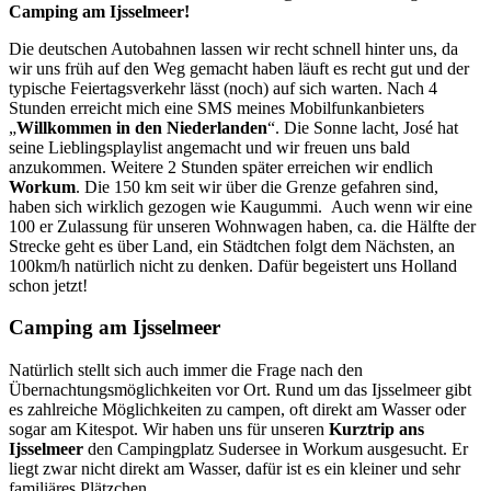
Camping am Ijsselmeer!
Die deutschen Autobahnen lassen wir recht schnell hinter uns, da
wir uns früh auf den Weg gemacht haben läuft es recht gut und der
typische Feiertagsverkehr lässt (noch) auf sich warten. Nach 4
Stunden erreicht mich eine SMS meines Mobilfunkanbieters
„
Willkommen in den Niederlanden
“. Die Sonne lacht, José hat
seine Lieblingsplaylist angemacht und wir freuen uns bald
anzukommen. Weitere 2 Stunden später erreichen wir endlich
Workum
. Die 150 km seit wir über die Grenze gefahren sind,
haben sich wirklich gezogen wie Kaugummi. Auch wenn wir eine
100 er Zulassung für unseren Wohnwagen haben, ca. die Hälfte der
Strecke geht es über Land, ein Städtchen folgt dem Nächsten, an
100km/h natürlich nicht zu denken. Dafür begeistert uns Holland
schon jetzt!
Camping am Ijsselmeer
Natürlich stellt sich auch immer die Frage nach den
Übernachtungsmöglichkeiten vor Ort. Rund um das Ijsselmeer gibt
es zahlreiche Möglichkeiten zu campen, oft direkt am Wasser oder
sogar am Kitespot. Wir haben uns für unseren
Kurztrip ans
Ijsselmeer
den Campingplatz Sudersee in Workum ausgesucht. Er
liegt zwar nicht direkt am Wasser, dafür ist es ein kleiner und sehr
familiäres Plätzchen.