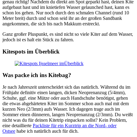
genau richtig! Nachdem du direkt am Spot geparkt hast, deinen Kite
aufgebaut hast und im knietiefen Wasser gelaunched hast, kann es
schon los gehen. Nur noch durch den schmalen Channel (rund 10
Meter breit) durch und schon seid ihr an der großen Sandbank
angekommen, die sich bis nach Makkum erstreckt.
Ganz großer Pluspunkt, es sind nicht so viele Kiter auf dem Wasser,
jedoch ist es halt ein Stück zu fahren.
Kitespots im Überblick
Was packe ich ins Kitebag?
Je nach Jahreszeit unterscheidet sich das natürlich. Während du im
Frühjahr definitiv einen langen, dicken Neoprenanzug (5/4mm),
Schuhe, ggf. eine Mütze oder auch Handschuhe benötigst, gehen
die etwas abgehärteten Kiter im Sommer schon auch mal mit dem
kurzen Neo (2/3mm) aufs Wasser. Ich dagegen trage auch im
Sommer einen dünneren, langen Neoprenanzug (2/3mm). Du weißt
nicht was du für deinen Kitetrip einpacken sollst? Kein Problem,
eine detaillierte
Packliste für ein Kurztrip an die Nord- oder
Ostsee
habe ich natürlich auch für dich.