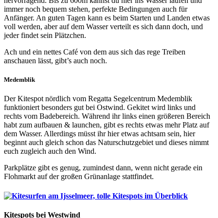
hervorragend. Bis zu 600m kannst du hier ins Wasser laufen und
immer noch bequem stehen, perfekte Bedingungen auch für
Anfänger. An guten Tagen kann es beim Starten und Landen etwas
voll werden, aber auf dem Wasser verteilt es sich dann doch, und
jeder findet sein Plätzchen.
Ach und ein nettes Café von dem aus sich das rege Treiben
anschauen lässt, gibt’s auch noch.
Medemblik
Der Kitespot nördlich vom Regatta Segelcentrum Medemblik
funktioniert besonders gut bei Ostwind. Gekitet wird links und
rechts vom Badebereich. Während ihr links einen größeren Bereich
habt zum aufbauen & launchen, gibt es rechts etwas mehr Platz auf
dem Wasser. Allerdings müsst ihr hier etwas achtsam sein, hier
beginnt auch gleich schon das Naturschutzgebiet und dieses nimmt
euch zugleich auch den Wind.
Parkplätze gibt es genug, zumindest dann, wenn nicht gerade ein
Flohmarkt auf der großen Grünanlage stattfindet.
Kitespots bei Westwind