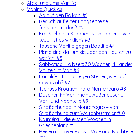
Alles rund ums Vanlife
Vanlife Quickies
Ab auf den Balkan! #1
Besuch auf einer Langzeitreise –
funktioniert das? #2
Frei Stehen in Kroatien ist verboten – wie
teuer ist es wirklich? #3
Tausche Vanlife gegen Boatlife #4
Pläne sind da, um sie über den Haufen zu
werfen! #5
Sabbatical Halbzeit: 30 Wochen, 4 Länder
Vollzeit im Van #6
Farmlife – Hand gegen Stehen, wie läuft
sowas ab? #7
Tschüss Kroatien, hallo Montenegro #8
Duschen im Van, meine Außendusche –
Vor- und Nachteile #9
Straßenhunde in Montenegro – vom
Straßenhund zum Weltenbummler #10
Kaliméra – die ersten Wochen in
Griechenland #11
Reisen mit zwei Vans – Vor- und Nachteile