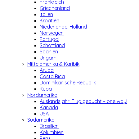
Frankreich
Griechenland
Italien
Kroatien
Niederlande, Holland
Norwegen
Portugal
Schottland
Spanien
Ungarn
Mittelamerika & Karibik
Aruba
Costa Rica
Dominikanische Republik
Kuba
Nordamerika
Auslandsjahr: Flug gebucht – one way!
Kanada
USA
Südamerika
Brasilien
Kolumbien
Peru