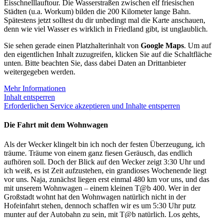
Eisschnelllauftour. Die Wasserstraßen zwischen elf friesischen
Städten (u.a. Workum) bilden die 200 Kilometer lange Bahn.
Spätestens jetzt solltest du dir unbedingt mal die Karte anschauen,
denn wie viel Wasser es wirklich in Friedland gibt, ist unglaublich.
Sie sehen gerade einen Platzhalterinhalt von
Google Maps
. Um auf
den eigentlichen Inhalt zuzugreifen, klicken Sie auf die Schaltfläche
unten. Bitte beachten Sie, dass dabei Daten an Drittanbieter
weitergegeben werden.
Mehr Informationen
Inhalt entsperren
Erforderlichen Service akzeptieren und Inhalte entsperren
Die Fahrt mit dem Wohnwagen
Als der Wecker klingelt bin ich noch der festen Überzeugung, ich
träume. Träume von einem ganz fiesen Geräusch, das endlich
aufhören soll. Doch der Blick auf den Wecker zeigt 3:30 Uhr und
ich weiß, es ist Zeit aufzustehen, ein grandioses Wochenende liegt
vor uns. Naja, zunächst liegen erst einmal 480 km vor uns, und das
mit unserem Wohnwagen – einem kleinen T@b 400. Wer in der
Großstadt wohnt hat den Wohnwagen natürlich nicht in der
Hofeinfahrt stehen, dennoch schaffen wir es um 5:30 Uhr putz
munter auf der Autobahn zu sein, mit T@b natürlich. Los gehts,