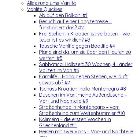
Alles rund ums Vanlife
Vanlife Quickies
Ab auf den Balkan! #1
Besuch auf einer Langzeitreise –
funktioniert das? #2
Frei Stehen in Kroatien ist verboten – wie
teuer ist es wirklich? #3
Tausche Vanlife gegen Boatlife #4
Pläne sind da, um sie über den Haufen zu
werfen! #5
Sabbatical Halbzeit: 30 Wochen, 4 Länder
Vollzeit im Van #6
Farmlife – Hand gegen Stehen, wie läuft
sowas ab? #7
Tschüss Kroatien, hallo Montenegro #8
Duschen im Van, meine Außendusche –
Vor- und Nachteile #9
Straßenhunde in Montenegro – vom
Straßenhund zum Weltenbummler #10
Kaliméra – die ersten Wochen in
Griechenland #11
Reisen mit zwei Vans – Vor- und Nachteile