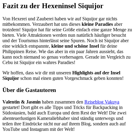
Fazit zu der Hexeninsel Siquijor
Von Hexerei und Zauberei haben wir auf Siquijor gar nichts
mitbekommen. Verzaubert hat uns dieses
kleine Paradies
aber
trotzdem! Siquijor hat für seine Größe einfach eine ganze Menge zu
bieten. Viele Attraktionen werden nun natürlich häufiger besucht
und der Tourismus hinterlässt seine Spuren. Noch ist Siquijor aber
eine wirklich entspannte,
kleine und schöne Insel
für deine
Philippinen Reise. Wie das aber in ein paar Jahren aussieht, das
kann noch niemand so genau vorhersagen. Gerade im Vergleich zu
Cebu ist Siquijor ein wahres Paradies!
Wir hoffen, dass wir dir mit unseren
Highlights auf der Insel
Siquijor
schon mal einen guten Vorgeschmack geben konnten!
Über die Gastautoren
Valentin & Jasmin
haben zusammen den
Reiseblog Vakuya
gestartet! Dort gibt es alle Tipps und Tricks für Backpacking in
Südostasien, bald auch Europa und dem Rest der Welt! Die zwei
abenteuerlustigen Kameraliebhaber sind ständig unterwegs und
teilen ihre Eindrücke nicht nur auf ihrem Blog, sondern auch auf
YouTube und Instagram mit der Welt!