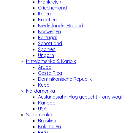
Frankreich
Griechenland
Italien
Kroatien
Niederlande, Holland
Norwegen
Portugal
Schottland
Spanien
Ungarn
Mittelamerika & Karibik
Aruba
Costa Rica
Dominikanische Republik
Kuba
Nordamerika
Auslandsjahr: Flug gebucht – one way!
Kanada
USA
Südamerika
Brasilien
Kolumbien
Peru