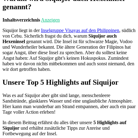
genannt?
Inhaltsverzeichnis
Anzeigen
Siquijor liegt in der
Inselgruppe Visayas auf den Philippinen
, südlich
von Cebu. Sicherlich fragst du dich, warum
Siquijor auch
Hexeninsel
genannt wird. Die Insel ist für schwarze Magie, Vodoo
und Wunderheiler bekannt. Die ältere Generation der Filipinos hat
sogar Angst, über diese Insel zu sprechen. Aber du solltest keine
Angst haben: Auf Siquijor gibt’s keinen Hokuspokus. Zumindest
haben wir davon nichts mitbekommen und auch sonst niemand, den
wir dort getroffen haben.
Unsere Top 5 Highlights auf Siquijor
Was es auf Siquijor aber gibt sind lange, menschenleere
Sandstrände, glasklares Wasser und eine unglaubliche Atmosphäre.
Hier kann man wunderbar am Strand entspannen, aber auch ein paar
Tage voller Action erleben!
In diesem Beitrag erfährst du alles über unsere
5 Highlights auf
Siquijor
und erhältst zusätzliche Tipps zur Anreise und
Fortbewegung auf der Insel.