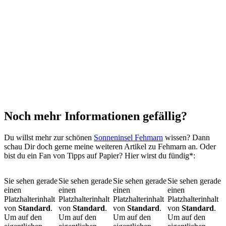
Noch mehr Informationen gefällig?
Du willst mehr zur schönen
Sonneninsel Fehmarn
wissen? Dann
schau Dir doch gerne meine weiteren Artikel zu Fehmarn an. Oder
bist du ein Fan von Tipps auf Papier? Hier wirst du fündig*:
Sie sehen gerade
Sie sehen gerade
Sie sehen gerade
Sie sehen gerade
einen
einen
einen
einen
Platzhalterinhalt
Platzhalterinhalt
Platzhalterinhalt
Platzhalterinhalt
von
Standard
.
von
Standard
.
von
Standard
.
von
Standard
.
Um auf den
Um auf den
Um auf den
Um auf den