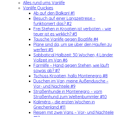
Alles rund ums Vanlife
Vanlife Quickies
Ab auf den Balkan! #1
Besuch auf einer Langzeitreise –
funktioniert das? #2
Frei Stehen in Kroatien ist verboten – wie
teuer ist es wirklich? #3
Tausche Vanlife gegen Boatlife #4
Pläne sind da, um sie über den Haufen zu
werfen! #5
Sabbatical Halbzeit: 30 Wochen, 4 Länder
Vollzeit im Van #6
Farmlife – Hand gegen Stehen, wie läuft
sowas ab? #7
Tschüss Kroatien, hallo Montenegro #8
Duschen im Van, meine Außendusche –
Vor- und Nachteile #9
Straßenhunde in Montenegro – vom
Straßenhund zum Weltenbummler #10
Kaliméra – die ersten Wochen in
Griechenland #11
Reisen mit zwei Vans – Vor- und Nachteile