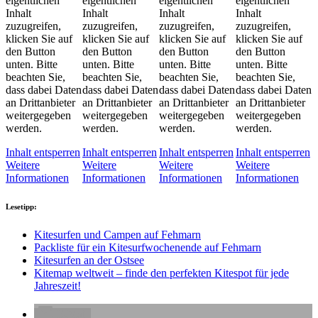
eigentlichen
eigentlichen
eigentlichen
eigentlichen
Inhalt
Inhalt
Inhalt
Inhalt
zuzugreifen,
zuzugreifen,
zuzugreifen,
zuzugreifen,
klicken Sie auf
klicken Sie auf
klicken Sie auf
klicken Sie auf
den Button
den Button
den Button
den Button
unten. Bitte
unten. Bitte
unten. Bitte
unten. Bitte
beachten Sie,
beachten Sie,
beachten Sie,
beachten Sie,
dass dabei Daten
dass dabei Daten
dass dabei Daten
dass dabei Daten
an Drittanbieter
an Drittanbieter
an Drittanbieter
an Drittanbieter
weitergegeben
weitergegeben
weitergegeben
weitergegeben
werden.
werden.
werden.
werden.
Inhalt entsperren
Inhalt entsperren
Inhalt entsperren
Inhalt entsperren
Weitere
Weitere
Weitere
Weitere
Informationen
Informationen
Informationen
Informationen
Lesetipp:
Kitesurfen und Campen auf Fehmarn
Packliste für ein Kitesurfwochenende auf Fehmarn
Kitesurfen an der Ostsee
Kitemap weltweit – finde den perfekten Kitespot für jede
Jahreszeit!
E-Mail