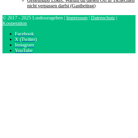
Geheimtipp Loket: Warum du diesen Ort in Tschechien
nicht verpassen darfst (Gastbeitrag)
© 2017 - 2025 Lustloszugehen |
Impressum
|
Datenschutz
|
Kooperation
Facebook
X (Twitter)
Instagram
YouTube