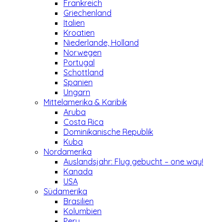
Frankreich
Griechenland
Italien
Kroatien
Niederlande, Holland
Norwegen
Portugal
Schottland
Spanien
Ungarn
Mittelamerika & Karibik
Aruba
Costa Rica
Dominikanische Republik
Kuba
Nordamerika
Auslandsjahr: Flug gebucht – one way!
Kanada
USA
Südamerika
Brasilien
Kolumbien
Peru