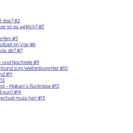
rt das? #2
er ist es wirklich? #3
erfen! #5
llzeit im Van #6
was ab? #7
 und Nachteile #9
enhund zum Weltenbummler #10
nd #11
#12
d – Makani´s Rückreise #13
d nun? #14
echsel muss her! #15