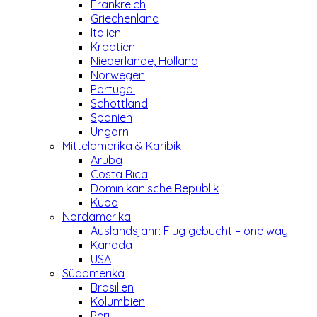
Frankreich
Griechenland
Italien
Kroatien
Niederlande, Holland
Norwegen
Portugal
Schottland
Spanien
Ungarn
Mittelamerika & Karibik
Aruba
Costa Rica
Dominikanische Republik
Kuba
Nordamerika
Auslandsjahr: Flug gebucht – one way!
Kanada
USA
Südamerika
Brasilien
Kolumbien
Peru