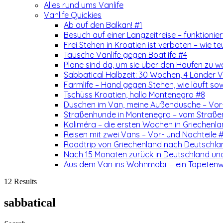
Alles rund ums Vanlife
Vanlife Quickies
Ab auf den Balkan! #1
Besuch auf einer Langzeitreise – funktionie
Frei Stehen in Kroatien ist verboten – wie teu
Tausche Vanlife gegen Boatlife #4
Pläne sind da, um sie über den Haufen zu w
Sabbatical Halbzeit: 30 Wochen, 4 Länder Vo
Farmlife – Hand gegen Stehen, wie läuft so
Tschüss Kroatien, hallo Montenegro #8
Duschen im Van, meine Außendusche – Vor-
Straßenhunde in Montenegro – vom Straß
Kaliméra – die ersten Wochen in Griechenla
Reisen mit zwei Vans – Vor- und Nachteile 
Roadtrip von Griechenland nach Deutschlan
Nach 15 Monaten zurück in Deutschland un
Aus dem Van ins Wohnmobil – ein Tapetenw
12 Results
sabbatical