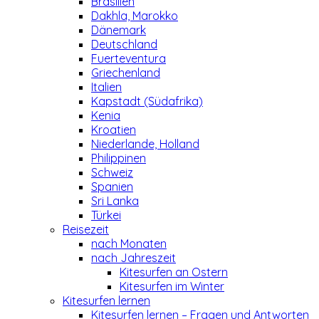
Brasilien
Dakhla, Marokko
Dänemark
Deutschland
Fuerteventura
Griechenland
Italien
Kapstadt (Südafrika)
Kenia
Kroatien
Niederlande, Holland
Philippinen
Schweiz
Spanien
Sri Lanka
Türkei
Reisezeit
nach Monaten
nach Jahreszeit
Kitesurfen an Ostern
Kitesurfen im Winter
Kitesurfen lernen
Kitesurfen lernen – Fragen und Antworten