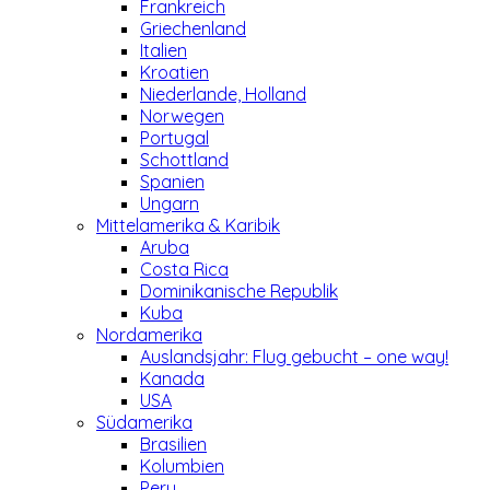
Frankreich
Griechenland
Italien
Kroatien
Niederlande, Holland
Norwegen
Portugal
Schottland
Spanien
Ungarn
Mittelamerika & Karibik
Aruba
Costa Rica
Dominikanische Republik
Kuba
Nordamerika
Auslandsjahr: Flug gebucht – one way!
Kanada
USA
Südamerika
Brasilien
Kolumbien
Peru