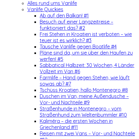
Alles rund ums Vanlife
Vanlife Quickies
Ab auf den Balkan! #1
Besuch auf einer Langzeitreise –
funktioniert das? #2
Frei Stehen in Kroatien ist verboten – wie
teuer ist es wirklich? #3
Tausche Vanlife gegen Boatlife #4
Pläne sind da, um sie über den Haufen zu
werfen! #5
Sabbatical Halbzeit: 30 Wochen, 4 Länder
Vollzeit im Van #6
Farmlife – Hand gegen Stehen, wie läuft
sowas ab? #7
Tschüss Kroatien, hallo Montenegro #8
Duschen im Van, meine Außendusche –
Vor- und Nachteile #9
Straßenhunde in Montenegro – vom
Straßenhund zum Weltenbummler #10
Kaliméra – die ersten Wochen in
Griechenland #11
Reisen mit zwei Vans – Vor- und Nachteile