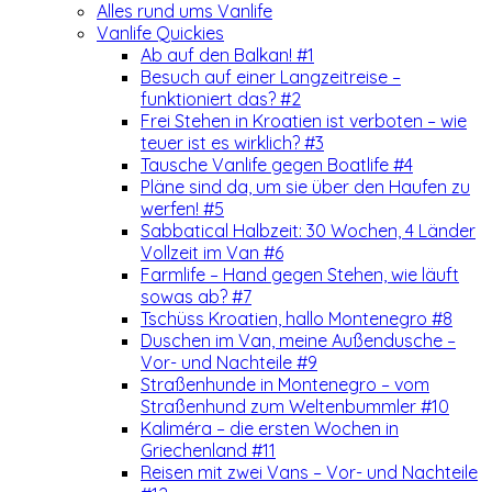
Alles rund ums Vanlife
Vanlife Quickies
Ab auf den Balkan! #1
Besuch auf einer Langzeitreise –
funktioniert das? #2
Frei Stehen in Kroatien ist verboten – wie
teuer ist es wirklich? #3
Tausche Vanlife gegen Boatlife #4
Pläne sind da, um sie über den Haufen zu
werfen! #5
Sabbatical Halbzeit: 30 Wochen, 4 Länder
Vollzeit im Van #6
Farmlife – Hand gegen Stehen, wie läuft
sowas ab? #7
Tschüss Kroatien, hallo Montenegro #8
Duschen im Van, meine Außendusche –
Vor- und Nachteile #9
Straßenhunde in Montenegro – vom
Straßenhund zum Weltenbummler #10
Kaliméra – die ersten Wochen in
Griechenland #11
Reisen mit zwei Vans – Vor- und Nachteile