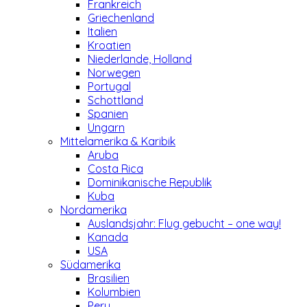
Frankreich
Griechenland
Italien
Kroatien
Niederlande, Holland
Norwegen
Portugal
Schottland
Spanien
Ungarn
Mittelamerika & Karibik
Aruba
Costa Rica
Dominikanische Republik
Kuba
Nordamerika
Auslandsjahr: Flug gebucht – one way!
Kanada
USA
Südamerika
Brasilien
Kolumbien
Peru