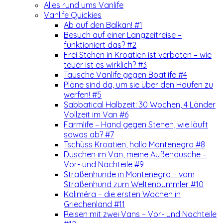
Alles rund ums Vanlife
Vanlife Quickies
Ab auf den Balkan! #1
Besuch auf einer Langzeitreise –
funktioniert das? #2
Frei Stehen in Kroatien ist verboten – wie
teuer ist es wirklich? #3
Tausche Vanlife gegen Boatlife #4
Pläne sind da, um sie über den Haufen zu
werfen! #5
Sabbatical Halbzeit: 30 Wochen, 4 Länder
Vollzeit im Van #6
Farmlife – Hand gegen Stehen, wie läuft
sowas ab? #7
Tschüss Kroatien, hallo Montenegro #8
Duschen im Van, meine Außendusche –
Vor- und Nachteile #9
Straßenhunde in Montenegro – vom
Straßenhund zum Weltenbummler #10
Kaliméra – die ersten Wochen in
Griechenland #11
Reisen mit zwei Vans – Vor- und Nachteile