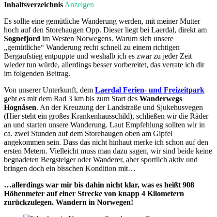
Inhaltsverzeichnis
Anzeigen
Es sollte eine gemütliche Wanderung werden, mit meiner Mutter
hoch auf den Storehaugen Opp. Dieser liegt bei Laerdal, direkt am
Sognefjord
im Westen Norwegens. Warum sich unsere
„gemütliche“ Wanderung recht schnell zu einem richtigen
Bergaufstieg entpuppte und weshalb ich es zwar zu jeder Zeit
wieder tun würde, allerdings besser vorbereitet, das verrate ich dir
im folgenden Beitrag.
Von unserer Unterkunft, dem
Laerdal Ferien- und Freizeitpark
geht es mit dem Rad 3 km bis zum Start des
Wanderwegs
Hognåsen
. An der Kreuzung der Landstraße und Sjukehusvegen
(Hier steht ein großes Krankenhausschild), schließen wir die Räder
an und starten unsere Wanderung. Laut Empfehlung sollten wir in
ca. zwei Stunden auf dem Storehaugen oben am Gipfel
angekommen sein. Dass das nicht hinhaut merke ich schon auf den
ersten Metern. Vielleicht muss man dazu sagen, wir sind beide keine
begnadeten Bergsteiger oder Wanderer, aber sportlich aktiv und
bringen doch ein bisschen Kondition mit…
…allerdings war mir bis dahin nicht klar, was es heißt 908
Höhenmeter auf einer Strecke von knapp 4 Kilometern
zurückzulegen. Wandern in Norwegen!