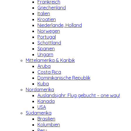
Frankreich
Griechenland
Italien
Kroatien
Niederlande, Holland
Norwegen
Portugal
Schottland
Spanien
Ungarn
Mittelamerika & Karibik
Aruba
Costa Rica
Dominikanische Republik
Kuba
Nordamerika
Auslandsjahr: Flug gebucht – one way!
Kanada
USA
Südamerika
Brasilien
Kolumbien
Peru