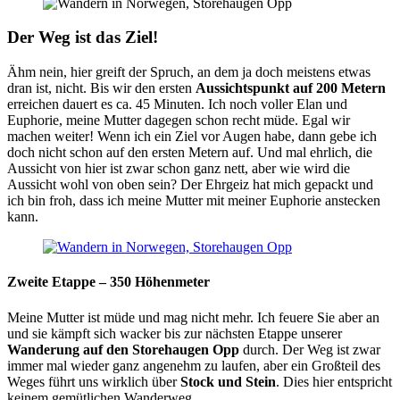
Der Weg ist das Ziel!
Ähm nein, hier greift der Spruch, an dem ja doch meistens etwas
dran ist, nicht. Bis wir den ersten
Aussichtspunkt auf 200 Metern
erreichen dauert es ca. 45 Minuten. Ich noch voller Elan und
Euphorie, meine Mutter dagegen schon recht müde. Egal wir
machen weiter! Wenn ich ein Ziel vor Augen habe, dann gebe ich
doch nicht schon auf den ersten Metern auf. Und mal ehrlich, die
Aussicht von hier ist zwar schon ganz nett, aber wie wird die
Aussicht wohl von oben sein? Der Ehrgeiz hat mich gepackt und
ich bin froh, dass ich meine Mutter mit meiner Euphorie anstecken
kann.
Zweite Etappe – 350 Höhenmeter
Meine Mutter ist müde und mag nicht mehr. Ich feuere Sie aber an
und sie kämpft sich wacker bis zur nächsten Etappe unserer
Wanderung auf den Storehaugen
Opp
durch. Der Weg ist zwar
immer mal wieder ganz angenehm zu laufen, aber ein Großteil des
Weges führt uns wirklich über
Stock und Stein
. Dies hier entspricht
keinem gemütlichen Wanderweg.