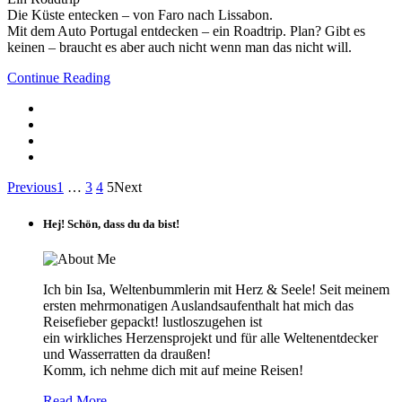
Die Küste entecken – von Faro nach Lissabon.
Mit dem Auto Portugal entdecken – ein Roadtrip. Plan? Gibt es
keinen – braucht es aber auch nicht wenn man das nicht will.
Continue Reading
Previous
1
…
3
4
5
Next
Hej! Schön, dass du da bist!
Ich bin Isa, Weltenbummlerin mit Herz & Seele! Seit meinem
ersten mehrmonatigen Auslandsaufenthalt hat mich das
Reisefieber gepackt! lustloszugehen ist
ein wirkliches Herzensprojekt und für alle Weltenentdecker
und Wasserratten da draußen!
Komm, ich nehme dich mit auf meine Reisen!
Read More