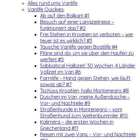
Alles rund ums Vanlife
Vanlife Quickies
Ab auf den Balkan! #1
Besuch auf einer Langzeitreise –
funktioniert das? #2
Frei Stehen in Kroatien ist verboten – wie
teuer ist es wirklich? #3
Tausche Vanlife gegen Boatlife #4
Pläne sind da, um sie über den Haufen zu
werfen! #5
Sabbatical Halbzeit: 30 Wochen, 4 Länder
Vollzeit im Van #6
Farmlife – Hand gegen Stehen, wie läuft
sowas ab? #7
Tschüss Kroatien, hallo Montenegro #8
Duschen im Van, meine Außendusche –
Vor- und Nachteile #9
Straßenhunde in Montenegro – vom
Straßenhund zum Weltenbummler #10
Kaliméra – die ersten Wochen in
Griechenland #11
Reisen mit zwei Vans – Vor- und Nachteile