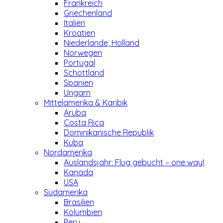
Frankreich
Griechenland
Italien
Kroatien
Niederlande, Holland
Norwegen
Portugal
Schottland
Spanien
Ungarn
Mittelamerika & Karibik
Aruba
Costa Rica
Dominikanische Republik
Kuba
Nordamerika
Auslandsjahr: Flug gebucht – one way!
Kanada
USA
Südamerika
Brasilien
Kolumbien
Peru