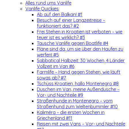
Alles rund ums Vanlife
Vanlife Quickies
Ab auf den Balkan! #1
Besuch auf einer Langzeitreise –
funktioniert das? #2
Frei Stehen in Kroatien ist verboten – wie
teuer ist es wirklich? #3
Tausche Vanlife gegen Boatlife #4
Pläne sind da, um sie über den Haufen zu
werfen! #5
Sabbatical Halbzeit: 30 Wochen, 4 Länder
Vollzeit im Van #6
Farmlife – Hand gegen Stehen, wie läuft
sowas ab? #7
Tschüss Kroatien, hallo Montenegro #8
Duschen im Van, meine Außendusche –
Vor- und Nachteile #9
Straßenhunde in Montenegro – vom
Straßenhund zum Weltenbummler #10
Kaliméra – die ersten Wochen in
Griechenland #11
Reisen mit zwei Vans – Vor- und Nachteile