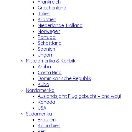
Frankreich
Griechenland
Italien
Kroatien
Niederlande, Holland
Norwegen
Portugal
Schottland
Spanien
Ungarn
Mittelamerika & Karibik
Aruba
Costa Rica
Dominikanische Republik
Kuba
Nordamerika
Auslandsjahr: Flug gebucht – one way!
Kanada
USA
Südamerika
Brasilien
Kolumbien
Peru