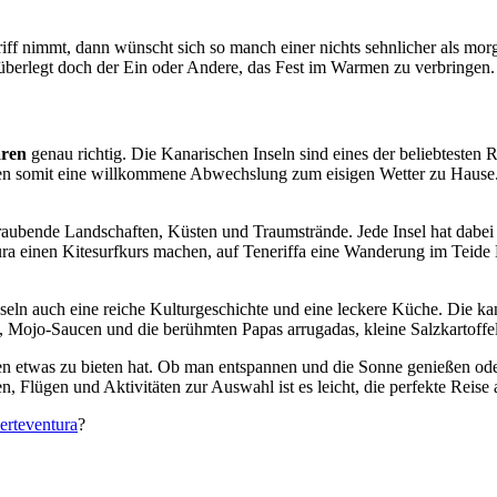
iff nimmt, dann wünscht sich so manch einer nichts sehnlicher als mor
berlegt doch der Ein oder Andere, das Fest im Warmen zu verbringen. 
ren
genau richtig. Die Kanarischen Inseln sind eines der beliebtesten 
eten somit eine willkommene Abwechslung zum eisigen Wetter zu Hause. 
aubende Landschaften, Küsten und Traumstrände. Jede Insel hat dabei
tura einen Kitesurfkurs machen, auf Teneriffa eine Wanderung im Teid
eln auch eine reiche Kulturgeschichte und eine leckere Küche. Die ka
s, Mojo-Saucen und die berühmten Papas arrugadas, kleine Salzkartoff
eden etwas zu bieten hat. Ob man entspannen und die Sonne genießen ode
 Flügen und Aktivitäten zur Auswahl ist es leicht, die perfekte Reise 
erteventura
?