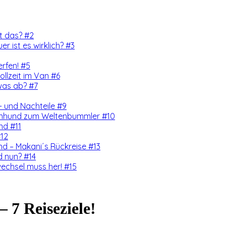
rt das? #2
er ist es wirklich? #3
erfen! #5
llzeit im Van #6
was ab? #7
 und Nachteile #9
enhund zum Weltenbummler #10
nd #11
#12
d – Makani´s Rückreise #13
d nun? #14
echsel muss her! #15
 7 Reiseziele!