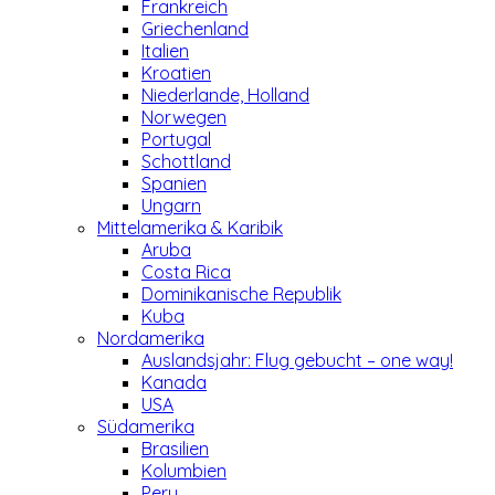
Frankreich
Griechenland
Italien
Kroatien
Niederlande, Holland
Norwegen
Portugal
Schottland
Spanien
Ungarn
Mittelamerika & Karibik
Aruba
Costa Rica
Dominikanische Republik
Kuba
Nordamerika
Auslandsjahr: Flug gebucht – one way!
Kanada
USA
Südamerika
Brasilien
Kolumbien
Peru