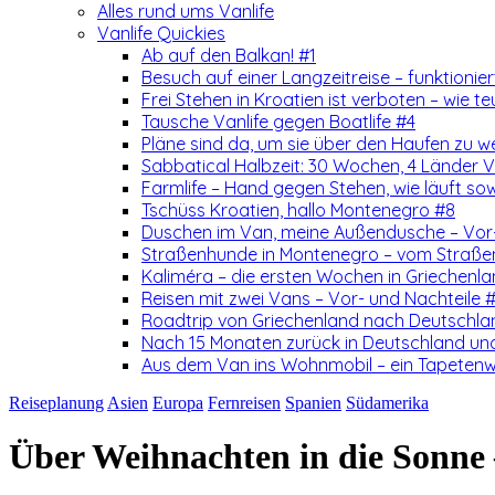
Alles rund ums Vanlife
Vanlife Quickies
Ab auf den Balkan! #1
Besuch auf einer Langzeitreise – funktionie
Frei Stehen in Kroatien ist verboten – wie teu
Tausche Vanlife gegen Boatlife #4
Pläne sind da, um sie über den Haufen zu w
Sabbatical Halbzeit: 30 Wochen, 4 Länder Vo
Farmlife – Hand gegen Stehen, wie läuft so
Tschüss Kroatien, hallo Montenegro #8
Duschen im Van, meine Außendusche – Vor-
Straßenhunde in Montenegro – vom Straß
Kaliméra – die ersten Wochen in Griechenla
Reisen mit zwei Vans – Vor- und Nachteile 
Roadtrip von Griechenland nach Deutschlan
Nach 15 Monaten zurück in Deutschland un
Aus dem Van ins Wohnmobil – ein Tapetenw
Reiseplanung
Asien
Europa
Fernreisen
Spanien
Südamerika
Über Weihnachten in die Sonne –