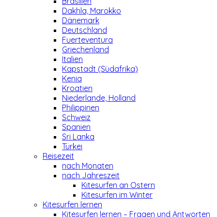
Brasilien
Dakhla, Marokko
Dänemark
Deutschland
Fuerteventura
Griechenland
Italien
Kapstadt (Südafrika)
Kenia
Kroatien
Niederlande, Holland
Philippinen
Schweiz
Spanien
Sri Lanka
Türkei
Reisezeit
nach Monaten
nach Jahreszeit
Kitesurfen an Ostern
Kitesurfen im Winter
Kitesurfen lernen
Kitesurfen lernen – Fragen und Antworten